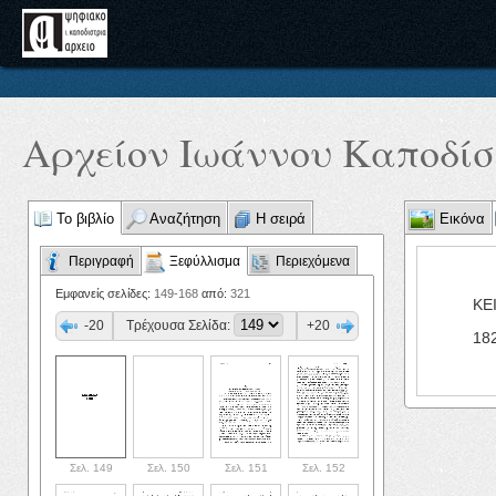
Αρχείον Ιωάννου Καποδίστ
Το βιβλίο
Αναζήτηση
Η σειρά
Εικόνα
Περιγραφή
Ξεφύλλισμα
Περιεχόμενα
Εμφανείς σελίδες:
149-168
από:
321
ΚΕ
-20
Τρέχουσα Σελίδα:
+20
18
Σελ. 149
Σελ. 150
Σελ. 151
Σελ. 152