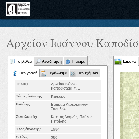
Αρχείον Ιωάννου Καποδίστ
Το βιβλίο
Αναζήτηση
Η σειρά
Εικόνα
Περιγραφή
Ξεφύλλισμα
Περιεχόμενα
Τίτλος:
Αρχείον Ιωάννου
Καποδίστρια, τ. Ε΄
Τόπος έκδοσης:
Κέρκυρα
Εκδότης:
Εταιρεία Κερκυραϊκών
Σπουδών
Συντελεστές:
Κώστας Δαφνής, Παύλος
Πετρίδης
Έτος έκδοσης:
1984
Σελίδες:
380