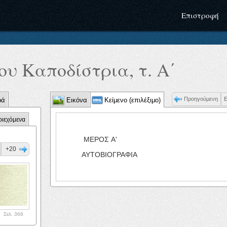
Επιστροφή
υ Καποδίστρια, τ. Α΄
Προηγούμενη
ρά
Εικόνα
Κείμενο (επιλέξιμο)
ριεχόμενα
ΜΕΡΟΣ A'
+20
ΑΥΤΟΒΙΟΓΡΑΦΙΑ
Σελ. 368