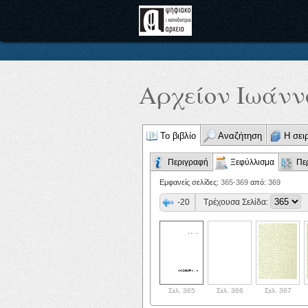
Αρχείον Ιωάννο
Το βιβλίο
Αναζήτηση
Η σει
Περιγραφή
Ξεφύλλισμα
Πε
Εμφανείς σελίδες:
365-369
από:
369
-20
Τρέχουσα Σελίδα:
Σελ. 365
Σελ. 366
Σελ. 367