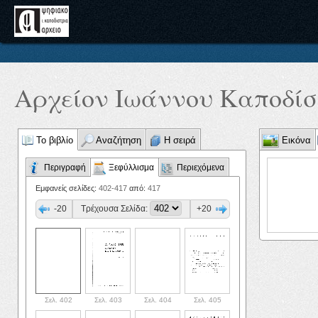
Αρχείον Ιωάννου Καποδίστ
Το βιβλίο
Αναζήτηση
Η σειρά
Εικόνα
Περιγραφή
Ξεφύλλισμα
Περιεχόμενα
Εμφανείς σελίδες:
402-417
από:
417
-20
Τρέχουσα Σελίδα:
+20
Σελ. 402
Σελ. 403
Σελ. 404
Σελ. 405