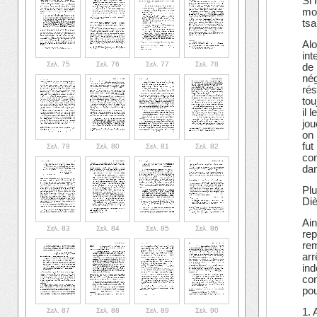
Si 
mon
tsa
Alo
int
Σελ. 75
Σελ. 76
Σελ. 77
Σελ. 78
de 
nég
rés
tou
il 
jou
on 
fut
Σελ. 79
Σελ. 80
Σελ. 81
Σελ. 82
con
dan
Plu
Diè
Ain
Σελ. 83
Σελ. 84
Σελ. 85
Σελ. 86
rep
rem
arr
ind
con
pou
Σελ. 87
Σελ. 88
Σελ. 89
Σελ. 90
1. 