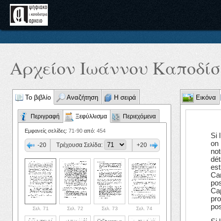
Αρχείον Ιωάννου Καποδίστ
Το βιβλίο
Αναζήτηση
Η σειρά
Εικόνα
Περιγραφή
Ξεφύλλισμα
Περιεχόμενα
Εμφανείς σελίδες:
71-90
από:
454
Si 
on 
-20
Τρέχουσα Σελίδα:
+20
not
dét
est
Can
pos
Cap
pro
pos
Σελ. 71
Σελ. 72
Σελ. 73
Σελ. 74