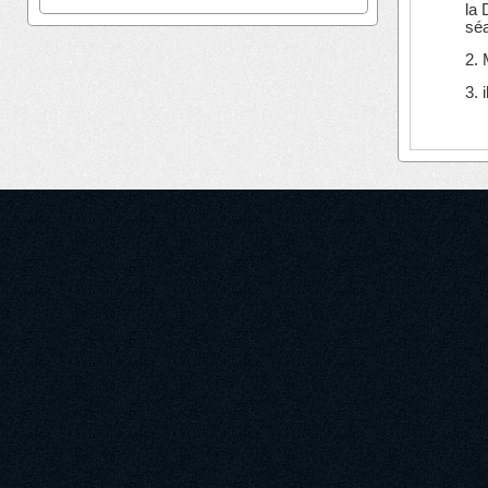
la 
séa
2. 
3. 