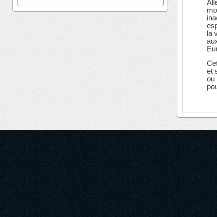
All
mor
ina
esp
la 
aux
Eur
Cet
et 
ou 
pou