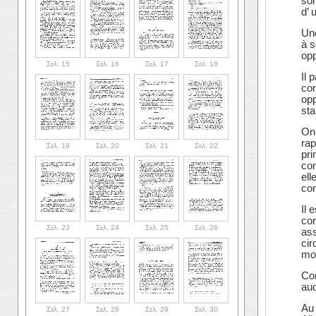
son
d’ 
Une
à s
opp
Σελ. 15
Σελ. 16
Σελ. 17
Σελ. 18
Il 
con
opp
sta
On 
rap
Σελ. 19
Σελ. 20
Σελ. 21
Σελ. 22
pri
com
ell
com
Il 
con
Σελ. 23
Σελ. 24
Σελ. 25
Σελ. 26
ass
cir
moy
Con
auq
Au 
Σελ. 27
Σελ. 28
Σελ. 29
Σελ. 30