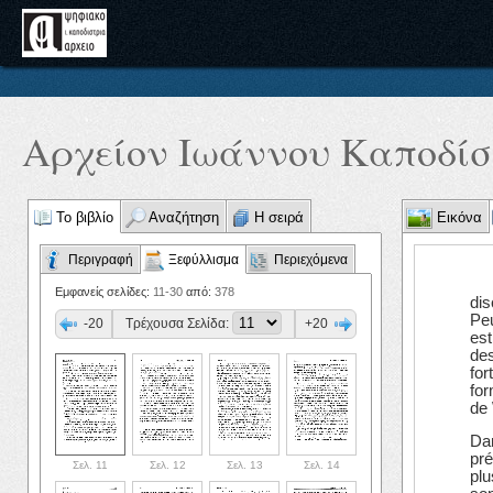
Αρχείον Ιωάννου Καποδίστ
Το βιβλίο
Αναζήτηση
Η σειρά
Εικόνα
Περιγραφή
Ξεφύλλισμα
Περιεχόμενα
Εμφανείς σελίδες:
11-30
από:
378
dis
Peu
-20
Τρέχουσα Σελίδα:
+20
est
des
for
for
de 
Dan
pré
Σελ. 11
Σελ. 12
Σελ. 13
Σελ. 14
plu