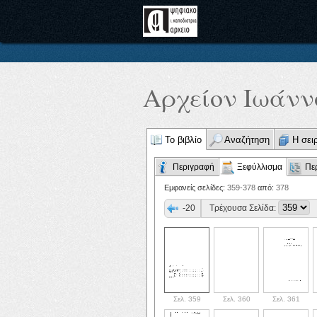
Αρχείον Ιωάννο
Το βιβλίο
Αναζήτηση
Η σει
Περιγραφή
Ξεφύλλισμα
Πε
Εμφανείς σελίδες:
359-378
από:
378
-20
Τρέχουσα Σελίδα:
Σελ. 359
Σελ. 360
Σελ. 361