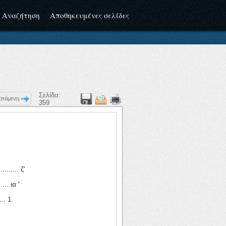
Αναζήτηση
Αποθηκευμένες σελίδες
Σελίδα:
Επόμενη
359
....... ζ'
... ια '
... 1