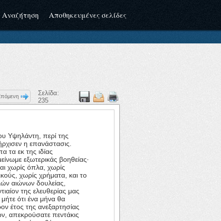
Αναζήτηση
Αποθηκευμένες σελίδες
Σελίδα:
Επόμενη
235
ου Υψηλάντη, περί της
 ήρχισεν η επανάστασις.
 τα εκ της ιδίας
είνωμε εξωτερικάς βοηθείας·
και χωρίς όπλα, χωρίς
κούς, χωρίς χρήματα, και το
λών αιώνων δουλείας,
τιαίον της ελευθερίας μας
 μήτε ότι ένα μήνα θα
ρον έτος της ανεξαρτησίας
ών, απεκρούσατε πεντάκις