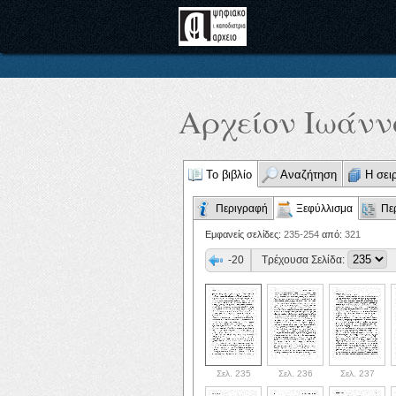
Αρχείον Ιωάννο
Το βιβλίο
Αναζήτηση
Η σει
Περιγραφή
Ξεφύλλισμα
Πε
Εμφανείς σελίδες:
235-254
από:
321
-20
Τρέχουσα Σελίδα:
Σελ. 235
Σελ. 236
Σελ. 237