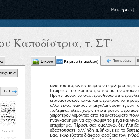
Επιστροφή
υ Καποδίστρια, τ. ΣΤ΄
Προηγούμενη
ρά
Εικόνα
Κείμενο (επιλέξιμο)
ριεχόμενα
είναι του παρόντος καιρού να ομιλήσω περί τ
Εταιρείας του, και του τρόπου με τον οποίον
+20
Πρέπει μόνον να σας προσθέσω ότι επρόβλεπα
επαναστάσεως κακά, και επρόκρινα να προσμ
αλλά τέλος πάντων αι μεγάλαι θυσίαι έγιναν, 
πολεμικάς έξεις, χωρίς επιστήμονας στρατιωτι
χειρότερον γέμοντες από τα ελαττώματα πολ
ηναγκάσθημεν να αρχίσωμεν το μέγα και γιγαν
επιχείρημα. Πέρυσι, σας ομολογώ, δεν ήλπιζα
εβαστούσατε, αλλ’ ήδη εμβήκαμε εις το δεύτε
Σελ. 238
μας, εκυριεύσατε διάφορα φρούρια των εχθρ