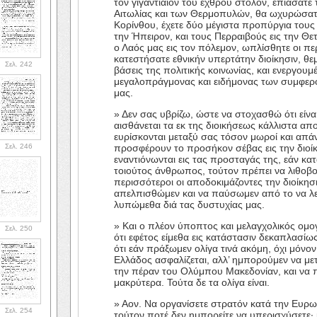
τον γιγαντιαίον του εχθρού στόλον, επιάσατε 
Αιτωλίας και των Θερμοπυλών, θα ωχυρώσατ
Κορίνθου, έχετε δύο μέγιστα προπύργια τους
την Ήπειρον, και τους Περραιβούς εις την Θε
ο Λαός μας εις τον πόλεμον, ωπλίσθητε οι περ
κατεστήσατε εθνικήν υπερτάτην διοίκησιν, θεμ
Σελ. 242
βάσεις της πολιτικής κοινωνίας, και ενεργου
μεγαλοπράγμονας και ειδήμονας των συμφερ
μας.
» Δεν σας υβρίζω, ώστε να στοχασθώ ότι είναι
αισθάνεται τα εκ της διοικήσεως κάλλιστα απο
ευρίσκονται μεταξύ σας τόσον μωροί και απ
Σελ. 246
προσφέρουν το προσήκον σέβας εις την διοίκη
εναντιόνωνται εις τας προσταγάς της, εάν κατ
τοιούτος άνθρωπος, τούτον πρέπει να λιθοβολ
περισσότεροι οι αποδοκιμάζοντες την διοίκησι
απελπισθώμεν και να παύσωμεν από το να λ
λυπώμεθα διά τας δυστυχίας μας.
» Και ο πλέον ύποπτος και μελαγχολικός ομ
Σελ. 250
ότι εφέτος είμεθα εις κατάστασιν δεκαπλασίω
ότι εάν πράξωμεν ολίγα τινά ακόμη, όχι μόνον
Ελλάδος ασφαλίζεται, αλλ’ ημπορούμεν να με
την πέραν του Ολύμπου Μακεδονίαν, και να
μακρύτερα. Τούτα δε τα ολίγα είναι.
» Αον. Να οργανίσετε στρατόν κατά την Ευρω
Σελ. 254
τούτον ποτέ δεν ημπορείτε να υπερισχύσετε