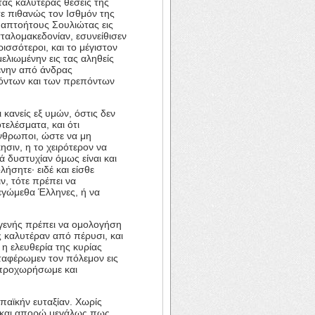
τας καλυτέρας θέσεις της
ε πιθανώς τον Ισθμόν της
 απτοήτους Σουλιώτας εις
τταλομακεδονίαν, εσυνείθισεν
ισσότεροι, και το μέγιστον
ελιωμένην εις τας αληθείς
μένην από άνδρας
όντων και των πρεπόντων
 κανείς εξ υμών, όστις δεν
τελέσματα, και ότι
άνθρωποι, ώστε να μη
σιν, η το χειρότερον να
ά δυστυχίαν όμως είναι και
ήσητε· ειδέ και είσθε
ν, τότε πρέπει να
εγώμεθα Έλληνες, ή να
ογενής πρέπει να ομολογήση
ς καλυτέραν από πέρυσι, και
 η ελευθερία της κυρίας
ταφέρωμεν τον πόλεμον εις
 προχωρήσωμε και
παϊκήν ευταξίαν. Χωρίς
· και απορώ μεγάλως πως