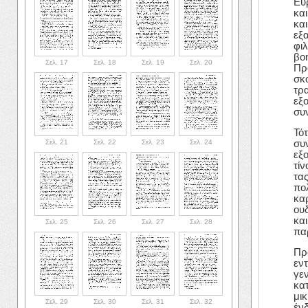
Ευ
κα
και
εξ
φιλ
βο
Σελ. 17
Σελ. 18
Σελ. 19
Σελ. 20
Πρό
σκ
τρ
εξ
συ
Τό
Σελ. 21
Σελ. 22
Σελ. 23
Σελ. 24
συ
εξ
τί
τα
πο
κα
ου
και
Σελ. 25
Σελ. 26
Σελ. 27
Σελ. 28
πα
Πρ
εν
γεν
κατ
μικ
Σελ. 29
Σελ. 30
Σελ. 31
Σελ. 32
έν