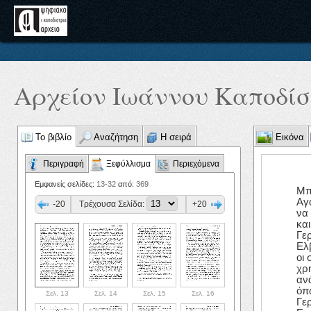
Αρχείον Ιωάννου Καποδίστ
Το βιβλίο
Αναζήτηση
Η σειρά
Εικόνα
Περιγραφή
Ξεφύλλισμα
Περιεχόμενα
Εμφανείς σελίδες:
13-32
από:
369
Μπ
Αγ
-20
Τρέχουσα Σελίδα:
+20
να
κα
Γερ
Ελ
οι
χρ
αν
όπ
Σελ. 13
Σελ. 14
Σελ. 15
Σελ. 16
Γε