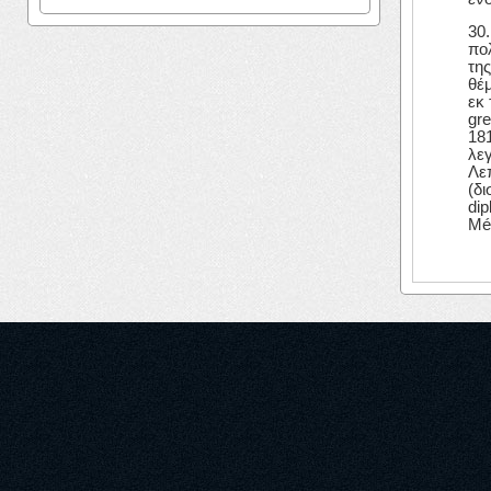
30
πο
τη
θέ
εκ 
gre
18
λε
Λεπ
(δι
dip
Mém