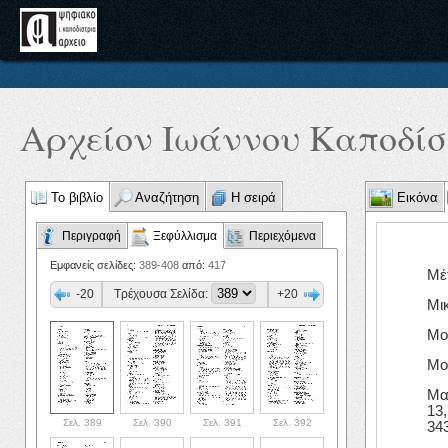
Αρχείον Ιωάννου Καποδίστ
Το βιβλίο
Αναζήτηση
Η σειρά
Εικόνα
Περιγραφή
Ξεφύλλισμα
Περιεχόμενα
Εμφανείς σελίδες:
389-408
από:
417
Μέ
-20
Τρέχουσα Σελίδα:
+20
Μικ
Μο
Μο
Ματ
13,
Σελ. 389
Σελ. 390
Σελ. 391
Σελ. 392
343