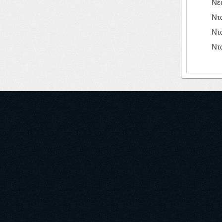
Νέ
Ντα
Ντά
Ντ