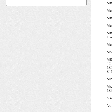
Μπε
Μπ
Μπό
Μπ
Μπό
162
Μπο
Μώ
MIC
42 
132
341
Mic
Mra
135
ΝΑ
Να