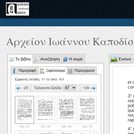
Αρχείον Ιωάννου Καποδίστ
Το βιβλίο
Αναζήτηση
Η σειρά
Εικόνα
Περιγραφή
Ξεφύλλισμα
Περιεχόμενα
Εμφανείς σελίδες:
47-66
από:
454
et 
con
-20
Τρέχουσα Σελίδα:
+20
3°
rel
pol
que
nou
rap
Σελ. 47
Σελ. 48
Σελ. 49
Σελ. 50
4° 
pen