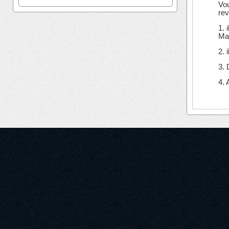
Vo
rev
1. 
Mar
2. 
3.
4. 