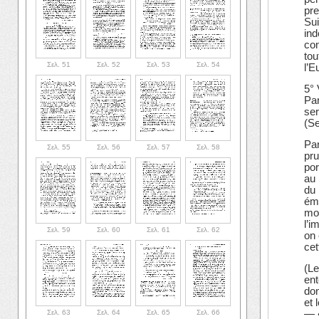
pre
Sui
ind
con
tou
Σελ. 51
Σελ. 52
Σελ. 53
Σελ. 54
l’E
5° 
Par
ser
(Se
Par
Σελ. 55
Σελ. 56
Σελ. 57
Σελ. 58
pru
por
au 
du 
éma
mon
l’i
Σελ. 59
Σελ. 60
Σελ. 61
Σελ. 62
on 
cet
(Le
ent
don
et 
Σελ. 63
Σελ. 64
Σελ. 65
Σελ. 66
— «