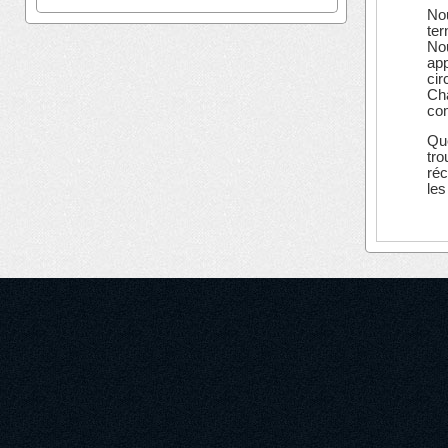
Nou
ter
Nou
app
cir
Cha
com
Que
tro
réc
les