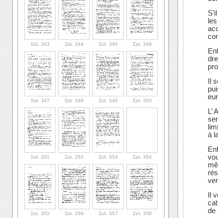
S’i
les
acc
con
Σελ. 343
Σελ. 344
Σελ. 345
Σελ. 346
Ent
dre
pro
Il 
pui
eur
Σελ. 347
Σελ. 348
Σελ. 349
Σελ. 350
L’ 
ser
lim
à l
Enf
vou
Σελ. 351
Σελ. 352
Σελ. 353
Σελ. 354
mêm
rés
ven
Il 
cat
de 
Σελ. 355
Σελ. 356
Σελ. 357
Σελ. 358