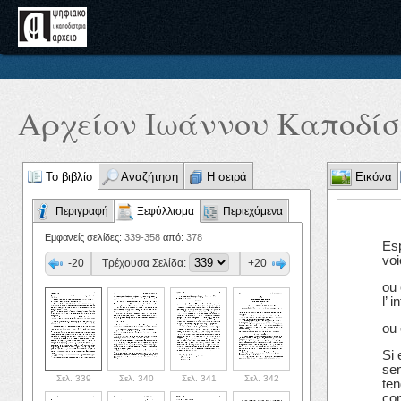
Αρχείον Ιωάννου Καποδίστ
Το βιβλίο
Αναζήτηση
Η σειρά
Εικόνα
Περιγραφή
Ξεφύλλισμα
Περιεχόμενα
Εμφανείς σελίδες:
339-358
από:
378
Esp
voi
-20
Τρέχουσα Σελίδα:
+20
ou 
l’ 
ou 
Si 
sem
Σελ. 339
Σελ. 340
Σελ. 341
Σελ. 342
ten
con