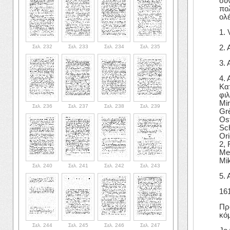
συ
πο
ολέ
1. 
Σελ. 232
Σελ. 233
Σελ. 234
Σελ. 235
2. 
3. 
4. 
Κα
φιλ
Mir
Σελ. 236
Σελ. 237
Σελ. 238
Σελ. 239
Grè
Ost
Sch
Ori
2, 
Met
Mik
Σελ. 240
Σελ. 241
Σελ. 242
Σελ. 243
5. 
16
Πρ
κό
Σελ. 244
Σελ. 245
Σελ. 246
Σελ. 247