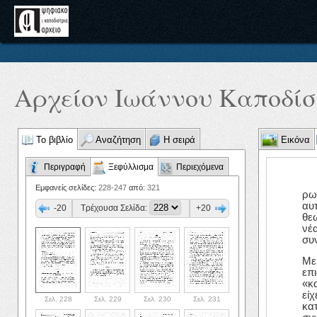
Αρχείον Ιωάννου Καποδίστ
Το βιβλίο
Αναζήτηση
Η σειρά
Εικόνα
Περιγραφή
Ξεφύλλισμα
Περιεχόμενα
Εμφανείς σελίδες:
228-247
από:
321
ρω
αυ
-20
Τρέχουσα Σελίδα:
+20
θε
νέα
συ
Με
επ
«κ
εί
Σελ. 228
Σελ. 229
Σελ. 230
Σελ. 231
κα