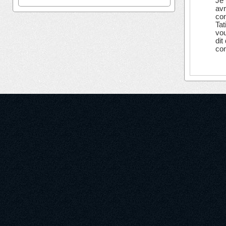
Je 
avr
con
Tat
vou
dit
con