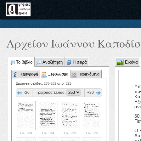
Αρχείον Ιωάννου Καποδίστ
Το βιβλίο
Αναζήτηση
Η σειρά
Εικόνα
Περιγραφή
Ξεφύλλισμα
Περιεχόμενα
Εμφανείς σελίδες:
263-282
από:
321
Υπ
τω
-20
Τρέχουσα Σελίδα:
+20
Κα
Εξ
ανα
60
Πε
Ο 
Σελ. 263
Σελ. 264
Σελ. 265
Σελ. 266
Αυ
το