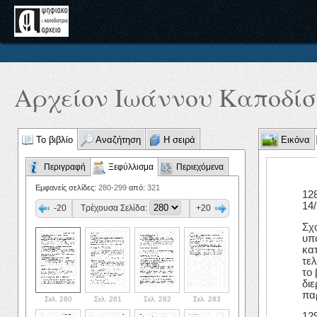
Αρχείον Ιωάννου Καποδίστ
Το βιβλίο
Αναζήτηση
Η σειρά
Εικόνα
Περιγραφή
Ξεφύλλισμα
Περιεχόμενα
Εμφανείς σελίδες:
280-299
από:
321
12
14/
-20
Τρέχουσα Σελίδα:
+20
Σχ
υπ
κα
τε
το 
διε
πα
Σελ. 280
Σελ. 281
Σελ. 282
Σελ. 283
12