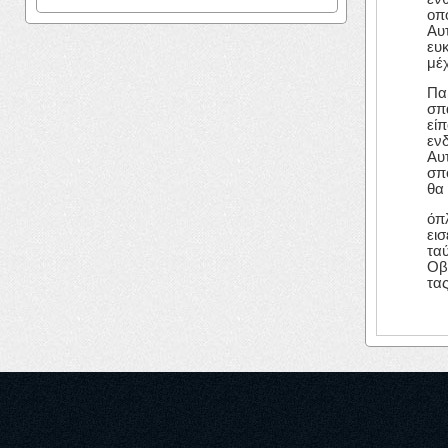
οπ
Αυ
ευ
μέχ
Πα
σπ
εί
ενδ
Αυ
σπ
θα
όπ
ει
τα
Οβρ
τας