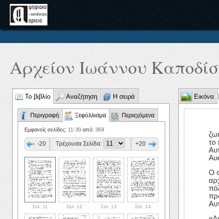
Αρχείον Ιωάννου Καποδίστ
Το βιβλίο
Αναζήτηση
Η σειρά
Εικόνα
Περιγραφή
Ξεφύλλισμα
Περιεχόμενα
Εμφανείς σελίδες:
11-30
από:
369
ζω
το
-20
Τρέχουσα Σελίδα:
+20
Αυ
Αυ
Ο 
αρ
πό
πρ
Αυ
Σελ. 11
Σελ. 12
Σελ. 13
Σελ. 14
«Λ