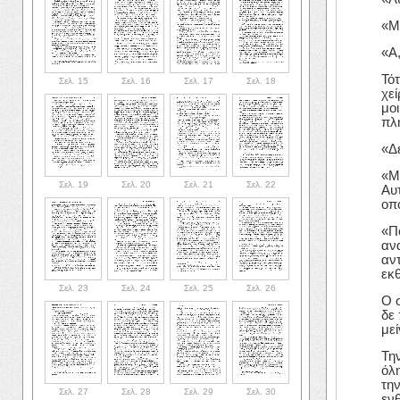
«Μ
«Α
Τότ
Σελ. 15
Σελ. 16
Σελ. 17
Σελ. 18
χεί
μο
πλ
«Δε
«Με
Σελ. 19
Σελ. 20
Σελ. 21
Σελ. 22
Αυ
οπ
«Π
αν
αν
εκθ
Σελ. 23
Σελ. 24
Σελ. 25
Σελ. 26
Ο 
δε
με
Τη
όλ
την
Σελ. 27
Σελ. 28
Σελ. 29
Σελ. 30
εν