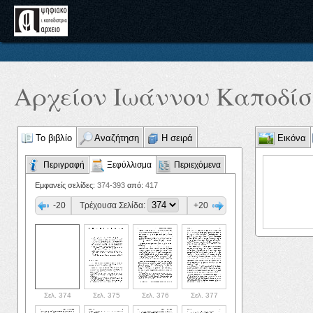
Αρχείον Ιωάννου Καποδίστ
Το βιβλίο
Αναζήτηση
Η σειρά
Εικόνα
Περιγραφή
Ξεφύλλισμα
Περιεχόμενα
Εμφανείς σελίδες:
374-393
από:
417
-20
Τρέχουσα Σελίδα:
+20
Σελ. 374
Σελ. 375
Σελ. 376
Σελ. 377