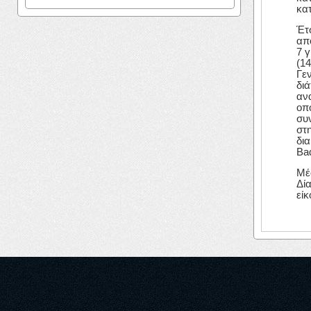
κατ
Έτ
από
7 γ
(14
Γε
δι
ανα
οπ
συ
στη
δι
Bad
Μέ
Δί
είκ