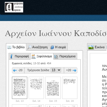
Αρχείον Ιωάννου Καποδίστ
Το βιβλίο
Αναζήτηση
Η σειρά
Εικόνα
Περιγραφή
Ξεφύλλισμα
Περιεχόμενα
Εμφανείς σελίδες:
13-32
από:
454
ταν
Αυ
-20
Τρέχουσα Σελίδα:
+20
Με
ότι
η Ρ
τε
πρ
καν
Αγ
Σελ. 13
Σελ. 14
Σελ. 15
Σελ. 16
μέρ