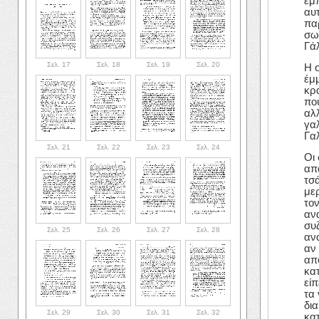
εμ
αυτ
πα
σω
Γά
Σελ. 17
Σελ. 18
Σελ. 19
Σελ. 20
Η 
έμμ
κρ
πο
αλλ
γα
Γα
Σελ. 21
Σελ. 22
Σελ. 23
Σελ. 24
Οι
απ
τσ
με
το
αν
συ
Σελ. 25
Σελ. 26
Σελ. 27
Σελ. 28
αν
αν
απ
κα
εί
τα 
δι
Σελ. 29
Σελ. 30
Σελ. 31
Σελ. 32
κα