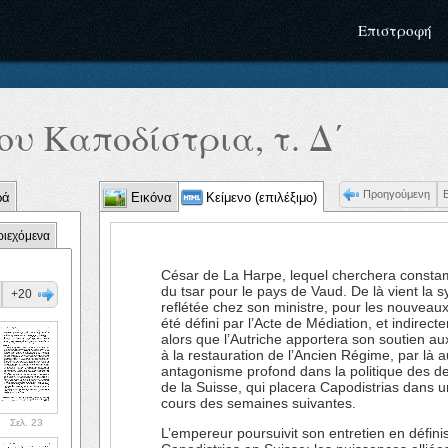
Επιστροφή
υ Καποδίστρια, τ. Δ΄
Προηγούμενη
ρά
Εικόνα
Κείμενο (επιλέξιμο)
ριεχόμενα
César de La Harpe, lequel cherchera constam
du tsar pour le pays de Vaud. De là vient la 
+20
reflétée chez son ministre, pour les nouveau
été défini par l’Acte de Médiation, et indirecte
alors que l’Autriche apportera son soutien au
à la restauration de l’Ancien Régime, par là a
antagonisme profond dans la politique des 
de la Suisse, qui placera Capodistrias dans un
cours des semaines suivantes.
Σελ. 23
L’empereur poursuivit son entretien en défini