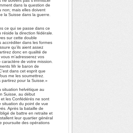
s ne doivent pas s’immiscer
tamment dans la question de
u non; mais elles doivent
de la Suisse dans la guerre.
ons ce qui se passe dans ce
éside la direction fédérale.
es sur cette double
us accréditer dans les formes
sure qu’ils aient assez
tirez donc en qualité de
x, vous m’adresserez vos
e caractère de votre mission.
ments Mr le baron de
C’est dans cet esprit que
 Vous me les soumettrez.
 partirez pour la Suisse.»
 situation helvétique au
en Suisse, au début
et les Confédérés ne sont
 situation du point de vue
s. Après la bataille de
ligé de battre en retraite et
tallent leur quartier général
de poursuite des opérations