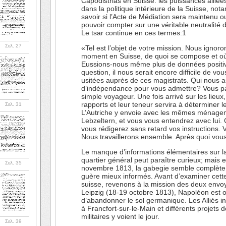
Capodistrias en Suisse: les puissances alliée
dans la politique intérieure de la Suisse, no
savoir si l’Acte de Médiation sera maintenu o
pouvoir compter sur une véritable neutralité 
Le tsar continue en ces termes:1
Σελ. 27
«Tel est l’objet de votre mission. Nous ignor
moment en Suisse, de quoi se compose et où r
Eussions-nous même plus de données positiv
question, il nous serait encore difficile de vo
usitées auprès de ces magistrats. Qui nous as
d’indépendance pour vous admettre? Vous par
simple voyageur. Une fois arrivé sur les lieu
rapports et leur teneur servira à déterminer l
Σελ. 31
L’Autriche y envoie avec les mêmes ménage
Lebzeltern, et vous vous entendrez avec lui. 
vous rédigerez sans retard vos instructions.
Nous travaillerons ensemble. Après quoi vous
Le manque d’informations élémentaires sur la
quartier général peut paraître curieux; mais 
Σελ. 35
novembre 1813, la gabegie semble complète 
guère mieux informés. Avant d’examiner cette
suisse, revenons à la mission des deux envoyé
Leipzig (18-19 octobre 1813), Napoléon est ob
d’abandonner le sol germanique. Les Alliés ins
à Francfort-sur-le-Main et différents projets 
militaires y voient le jour.
Σελ. 39