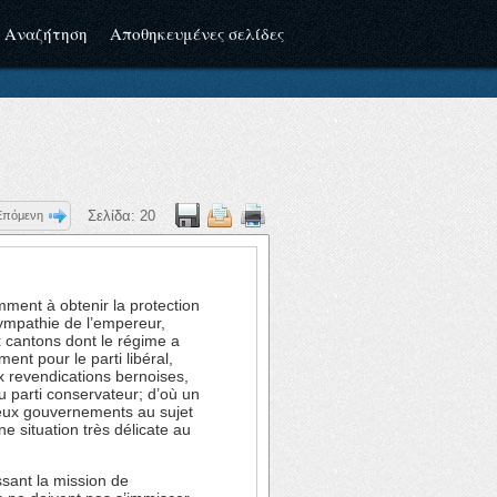
Αναζήτηση
Αποθηκευμένες σελίδες
Σελίδα:
20
Επόμενη
ment à obtenir la protection
sympathie de l’empereur,
x cantons dont le régime a
ment pour le parti libéral,
x revendications bernoises,
u parti conservateur; d’où un
deux gouvernements au sujet
e situation très délicate au
ssant la mission de