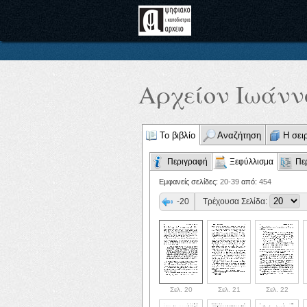
Αρχείον Ιωάννο
Το βιβλίο
Αναζήτηση
Η σει
Περιγραφή
Ξεφύλλισμα
Πε
Εμφανείς σελίδες:
20-39
από:
454
-20
Τρέχουσα Σελίδα:
Σελ. 20
Σελ. 21
Σελ. 22