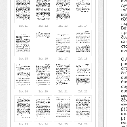
άν
Άγ
τσ
κα
εξ
πε
Σελ. 11
Σελ. 12
Σελ. 13
Σελ. 14
Βι
πρα
δυ
ελ
στ
αν
Σελ. 15
Σελ. 16
Σελ. 17
Σελ. 18
Ο 
μυσ
δι
δε
αυ
ήτ
συ
αυ
Σελ. 19
Σελ. 20
Σελ. 21
Σελ. 22
εφ
δέχ
«Ε
βέβ
απλ
με
εν
Σελ. 23
Σελ. 24
Σελ. 25
Σελ. 26