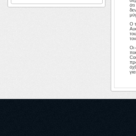
σε
ότ
δε
μύγ
O 
Αυ
του
τον
Οι
πο
Con
πρ
όχθ
για