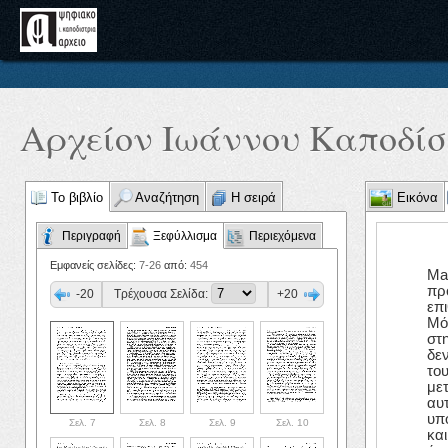
Αρχείον Ιωάννου Καποδίστ
Το βιβλίο
Αναζήτηση
Η σειρά
Εικόνα
Περιγραφή
Ξεφύλλισμα
Περιεχόμενα
Εμφανείς σελίδες:
7-26
από:
454
Ma
πρ
-20
Τρέχουσα Σελίδα:
+20
επι
Μό
στ
δε
το
με
αυ
υπ
Σελ. 7
Σελ. 8
Σελ. 9
Σελ. 10
κα