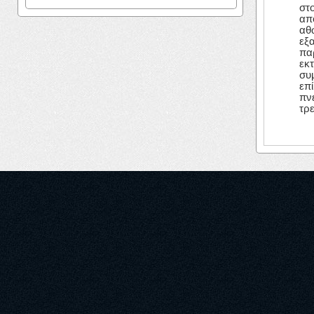
στο
απ
αθώ
εξ
παρ
εκτ
συ
επ
πν
τρ