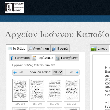
Αρχείον Ιωάννου Καποδίστ
Το βιβλίο
Αναζήτηση
Η σειρά
Εικόνα
Περιγραφή
Ξεφύλλισμα
Περιεχόμενα
Εμφανείς σελίδες:
206-225
από:
321
Η 
Βε
-20
Τρέχουσα Σελίδα:
+20
αρχ
στ
κο
υπ
όλ
εισ
» Τ
Σελ. 206
Σελ. 207
Σελ. 208
Σελ. 209
έγ