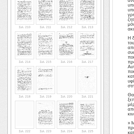
αν
υπ
υπ
γρ
ζητ
μό
Σελ. 210
Σελ. 211
Σελ. 212
Σελ. 213
ακ
Η 
το
απ
συ
πο
πρ
Σελ. 214
Σελ. 215
Σελ. 216
Σελ. 217
Αυ
πο
κα
υφ
στ
Θα
Σελ. 218
Σελ. 219
Σελ. 220
Σελ. 221
ξε
μέρ
απ
κιν
» 
πρ
Σελ. 222
Σελ. 223
Σελ. 224
Σελ. 225
κατ