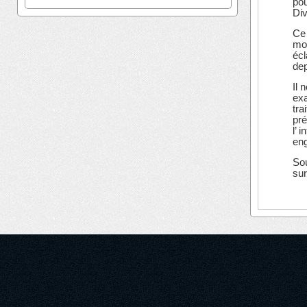
pou
Div
Ce 
mod
écl
de
Il 
exa
tra
pré
l’ 
eng
Sou
sur