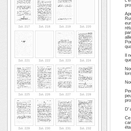
c’e
pro
Apr
Rus
eur
Σελ. 217
Σελ. 218
Σελ. 219
Σελ. 220
rét
par
all
Por
qua
Il 
qu
Σελ. 221
Σελ. 222
Σελ. 223
Σελ. 224
Nou
lor
Nou
Peu
Σελ. 225
Σελ. 226
Σελ. 227
Σελ. 228
peu
pro
D’ 
Ce 
car
éta
Σελ. 229
Σελ. 230
Σελ. 231
Σελ. 232