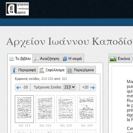
Αρχείον Ιωάννου Καποδίστ
Το βιβλίο
Αναζήτηση
Η σειρά
Εικόνα
Περιγραφή
Ξεφύλλισμα
Περιεχόμενα
Εμφανείς σελίδες:
213-232
από:
321
Mai
pui
-20
Τρέχουσα Σελίδα:
+20
qui
méd
Rus
le 
pré
éga
la 
Σελ. 213
Σελ. 214
Σελ. 215
Σελ. 216
Cet