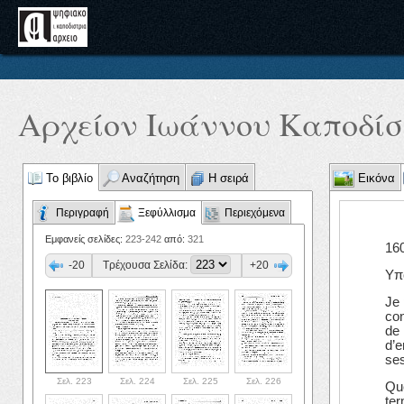
Αρχείον Ιωάννου Καποδίστ
Το βιβλίο
Αναζήτηση
Η σειρά
Εικόνα
Περιγραφή
Ξεφύλλισμα
Περιεχόμενα
Εμφανείς σελίδες:
223-242
από:
321
16
-20
Τρέχουσα Σελίδα:
+20
Υπ
Je 
con
de 
d’e
ses
Σελ. 223
Σελ. 224
Σελ. 225
Σελ. 226
Que
ter