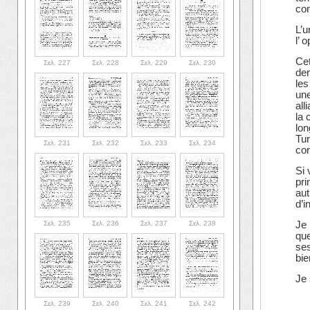
con
L’u
l’ 
Cet
Σελ. 227
Σελ. 228
Σελ. 229
Σελ. 230
der
les
une
all
la 
lon
Tur
Σελ. 231
Σελ. 232
Σελ. 233
Σελ. 234
cor
Si 
pri
aut
d’i
Σελ. 235
Σελ. 236
Σελ. 237
Σελ. 238
Je 
que
ses
bie
Je 
Σελ. 239
Σελ. 240
Σελ. 241
Σελ. 242