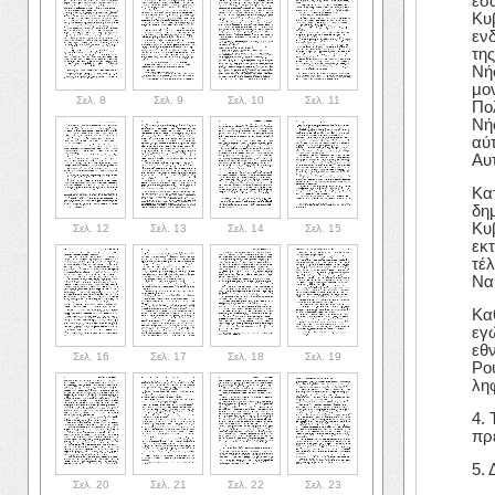
εσ
Κυ
εν
τη
Νή
μο
Σελ. 8
Σελ. 9
Σελ. 10
Σελ. 11
Πο
Νή
αύ
Αυ
Κατ
δημ
Κυ
Σελ. 12
Σελ. 13
Σελ. 14
Σελ. 15
εκτ
τέ
Να
Κα
εγ
εθ
Σελ. 16
Σελ. 17
Σελ. 18
Σελ. 19
Ρο
λη
4.
πρ
5. 
Σελ. 20
Σελ. 21
Σελ. 22
Σελ. 23