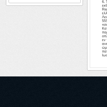
6.
εκθ
Rep
ελλ
Λευ
55
«σ
Κα
πα
οπ
εν
ανε
ώμ
πατ
Ιω