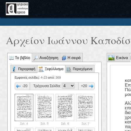
Αρχείον Ιωάννου Καποδίστ
Το βιβλίο
Αναζήτηση
Η σειρά
Εικόνα
Περιγραφή
Ξεφύλλισμα
Περιεχόμενα
Εμφανείς σελίδες:
4-23
από:
369
κατ
Επ
-20
Τρέχουσα Σελίδα:
+20
Πύ
μο
Αλλ
επ
δι
χρ
κατ
Σελ. 4
Σελ. 5
Σελ. 6
Σελ. 7
πα